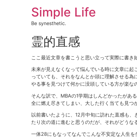
Simple Life
Be synesthetic.
霊的直感
ここ最近文章を書こうと思い立って実際に書き
未来が見えなくなって悩んでいる時に文章に起
っていても、それをなんとか頭に理解させる為
やる事を見つけて何かに没頭している方が楽な
そんな訳で、MBAの1学期はしんどかったがあ
全に燃え尽きてしまい、大した行く当ても見つ
以前書いたように、12月中旬に訪れた直感も
たり次の道に進むと思うのだが、それがどうな
一体28にもなってなんでこんな不安定な人生