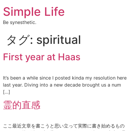
Simple Life
Be synesthetic.
タグ:
spiritual
First year at Haas
It’s been a while since I posted kinda my resolution here
last year. Diving into a new decade brought us a num
[…]
霊的直感
ここ最近文章を書こうと思い立って実際に書き始めるもの