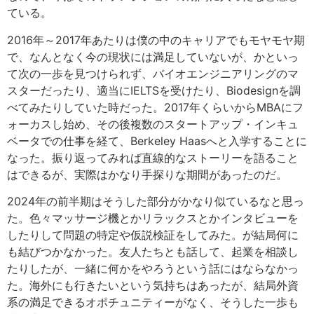
ている。
2016年～2017年あたりは僕の中のキャリアでもモヤモヤ期
で、なんとなく今の現状には満足していないが、かといっ
て次の一歩を見つけられず、バイオエンジニアリングのマ
スターだったり、適当にIELTSを受けたり、Biodesignを調
べてみたりしていた時だった。2017年くらいからMBAにフ
ォーカスし始め、その後複数のスタートアップ・インキュ
ベータでの仕事を経て、Berkeley Haasへと入学することに
なった。振り返ってみれば直線的なストーリーを語ること
はできるが、実際はかなり手探りな期間があったのだ。
2024年の前半期はそうした部分がかなり似ているなと思っ
た。色々マッサージ機とかリラックスとかインタビューを
したりして問題の特定や仮説検証をしてみた。が結局何に
も結びつかなかった。友人たちとも話して、起業を相談し
たりしたが、一緒に何かをやろうという話にはならなかっ
た。海外にも行きたいという気持ちはあったが、結局外資
系の満足できるオポチュニティーがなく、そうした一歩も