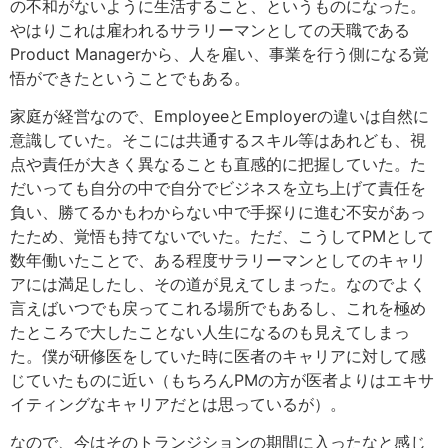
の不和がないように生活すること、というものになった。
やはりこれは雇われるサラリーマンとしての天職である
Product Managerから、人を雇い、事業を行う側になる覚
悟ができたということでもある。
家庭が経営なので、EmployeeとEmployerの違いは自然に
意識していた。そこには共通するスキル等はあれども、視
点や責任が大きく異なることも直感的に把握していた。た
だいっても自分の中で自分でビジネスを立ち上げて責任を
負い、勝てるかもわからない中で手探りに進む不安があっ
たため、覚悟も持てないでいた。ただ、こうしてPMとして
数年働いたことで、ある程度サラリーマンとしてのキャリ
アには満足したし、その道が見えてしまった。なのでよく
言えばいつでも戻ってこれる場所でもあるし、これを極め
たところで大したことない人生になるのも見えてしまっ
た。僕が研修医をしていた時に医者のキャリアに対して感
じていたものに近い（もちろんPMの方が医者よりはエキサ
イティングなキャリアだとは思っているが）。
なので、今はそのトランジションの期間に入ったなと感じ