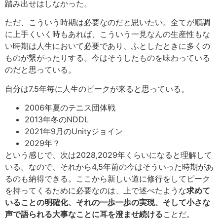
踏み出せはしなかった。
ただ、こういう時期は必要なのだと思いたい。全てが順調
に上手くいく時もあれば、こういう一見なんの生産性もな
い時期は人生において必要であり、ふとしたときに多くの
ものが繋がったりする。今はそうしたものを味わっている
のだと思っている。
自分は7.5年毎に人生のピークが来ると思っている。
2006年夏のテニス団体戦
2013年冬のNDDL
2021年9月のUnityジョイン
2029年？
という感じで、次は2028,2029年くらいになると理解して
いる。なので、それから4,5年前の今はそういった時期があ
るのも納得できる。ここから新しい道に修行をしてピーク
を持ってくるために必要なのは、上で述べたような
求めて
いることの明確化、それの一歩一歩の実現、そして小さな
声で語られる大事なことに耳を澄ませ続ける
ことだ。