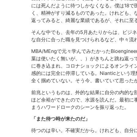
には死んだように待つしかなくなる。僕は18
く、精神がすり減るものであった。けれども、な
返ってみると、綺麗な業績であるが、それに至
そんな中でも、去年の5月あたりからは、ビジネスの世
な自分に合った職を見つけられるなど、中々流れ
MBA/MEngで元々学んでみたかったBioeng
葉は使いたく無いが、、）がきちんと跳ね返っ
に巻き込まれ、コロナショックによるオンライ
感的には完全に停滞している。Nianticとい
全く掴めていない。そう今、書いていて思った
前兆というものは、外的な結果に自分の内的な
ほど余裕ができたので、水源を読んだ。最初に
まうハワードロークのシーンを振り返った。
「また待つ時が来たのだ」
待つのは辛い。不確実だから。けれども、自分