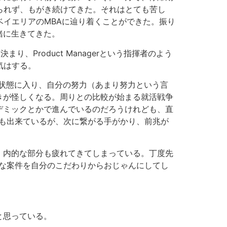
られず、もがき続けてきた。それはとても苦し
ベイエリアのMBAに辿り着くことができた。振り
緒に生きてきた。
、Product Managerという指揮者のよう
気はする。
種フロー状態に入り、自分の努力（あまり努力という言
きが怪しくなる。周りとの比較が始まる就活戦争
デミックとかで進んでいるのだろうけれども、直
ーチも出来ているが、次に繋がる手がかり、前兆が
、内的な部分も疲れてきてしまっている。丁度先
な案件を自分のこだわりからおじゃんにしてし
と思っている。