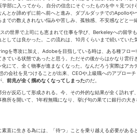
で医学部に入ってから、自分の信念にそぐったものを中々見つけ
んとか諦めずに前へ前へと進み、ダブルダッチでのApolloや
るまでの数えきれない悩みや苦しみ、孤独感、不安感などと一
界で上司にも恵まれて仕事を学び、Berkeleyへの留学も決まり
としては良かった。この流れは、10月くらいまで続いていた
ineeringを専攻に加え、Adobeを目指している時は、ある
てきている状態であったと思う。ただその後からはかなり雲行
ン化にて、全く物事が進まなくなった。なんだろう実際はアカ
う理想の会社を見つけることが出来、CEOや上級職へのアプロ
が、
前兆が全く掴めなくなってしまった
のだ。
部分が反応して形成される。今、その外的な結果が全く訪れず
事務所を開いて、1年程無職になり、挙げ句の果てに銀行の大き
に素直に生きる為には、「待つ」ことを乗り越える必要がある