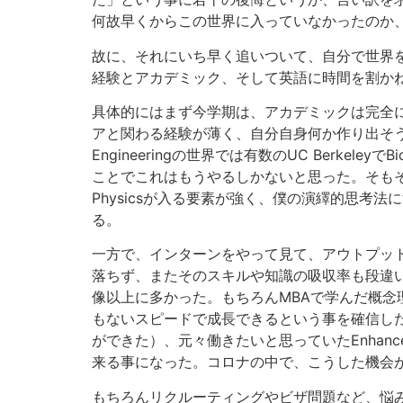
何故早くからこの世界に入っていなかったのか、医
故に、それにいち早く追いついて、自分で世界
経験とアカデミック、そして英語に時間を割か
具体的にはまず今学期は、アカデミックは完全
アと関わる経験が薄く、自分自身何か作り出そ
Engineeringの世界では有数のUC BerkeleyでB
ことでこれはもうやるしかないと思った。そもそもコー
Physicsが入る要素が強く、僕の演繹的思
る。
一方で、インターンをやって見て、アウトプットの
落ちず、またそのスキルや知識の吸収率も段違いなのだ。Pe
像以上に多かった。もちろんMBAで学んだ概
もないスピードで成長できるという事を確信した。
ができた）、元々働きたいと思っていたEnhanceの
来る事になった。コロナの中で、こうした機会
もちろんリクルーティングやビザ問題など、悩