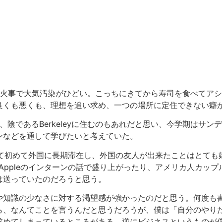
山火事で大気汚染がひどい。こっちにきてから寿司を食べてア
良くも悪くも、理想を追い求め、一つの場所に定住できない癖
、陰であるBerkeleyに住むのもあれだと思い、今学期はサ
ンなどを通して学びたいと考えていた。
て初めて外国に長期滞在し、外国の友人が出来たことはとても
やAppleのインターンの話で盛り上がったり、アメリカ人カッ
は送っていたのだろうと思う。
や知識の少なさに対する渇望感が強かったのだと思う。何度も
ら、なんてことを言うんだと思うだろうが、僕は「自分のやり
求めてしまっているところがある。逆にビジネスというものが