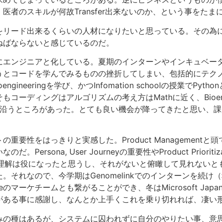
者のスキルが何故Transfer出来ないのか、という事をたま
をリード出来るくらいの人材になりたいと思っている。その為
ねばならないと感じているのだ。
にエンジニアと化している。夏期のインターンやインキュベー
うとコードを学んでみるものの挫折してしまい、包括的にテク
ioengineeringを学び、かつInfomation schoolの授業でP
ディングはアルゴリズムの考え方はMathに近く、Bioengin
考法に沿うところがあった。とても良い機会が降ってきたと思い、
重要性をはっきりと実感した。Product Management
rsona, User Journeyの重要性やProduct Prior
念理解は役になったと思うし、それがないと俯瞰して見れないと
それなので、今学期はGenomelinkでのインターンを続け
マーケチームとも繋がることができ、冬はMicrosoft Japanの
がある事に感謝し、なんとか上手くこれを乗り切れれば、凄い
みの種はあるが、システムに囚われずに自分のやりたい事、意