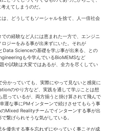
に考えてしまうのだ。
には、どうしてもソーシャルを捨て、人一倍社会
タでの経験など人には恵まれた一方で、エンジニ
ノロジーをみる事が出来ずにいた。それが
ythonとData Scienceの基礎を学ぶ事が出来る、との
eeringも今学んでいるBioMEMSなど
課題や試験は大変ではあるが、全力を尽くしてい
と頭で分かっていても、実際にやって見ないと感覚に
itizationのやり方など、実践を通して学ぶことは想
も思っているが、両方揃うと掛け算されて飛んで
（幸運な事にPMインターンで続けさせてもらう事
Mixed Realityチームでインターンする事が出
形で繋げられそうな気がしている。
思を優先する事を忘れずにやっていく事こそが成