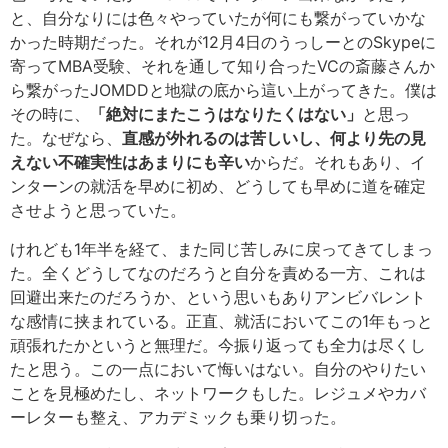
と、自分なりには色々やっていたが何にも繋がっていかな
かった時期だった。それが12月4日のうっしーとのSkypeに
寄ってMBA受験、それを通して知り合ったVCの斎藤さんか
ら繋がったJOMDDと地獄の底から這い上がってきた。僕は
その時に、
「絶対にまたこうはなりたくはない」
と思っ
た。なぜなら、
直感が外れるのは苦しいし、何より先の見
えない不確実性はあまりにも辛い
からだ。それもあり、イ
ンターンの就活を早めに初め、どうしても早めに道を確定
させようと思っていた。
けれども1年半を経て、また同じ苦しみに戻ってきてしまっ
た。全くどうしてなのだろうと自分を責める一方、これは
回避出来たのだろうか、という思いもありアンビバレント
な感情に挟まれている。正直、就活においてこの1年もっと
頑張れたかというと無理だ。今振り返っても全力は尽くし
たと思う。この一点において悔いはない。自分のやりたい
ことを見極めたし、ネットワークもした。レジュメやカバ
ーレターも整え、アカデミックも乗り切った。