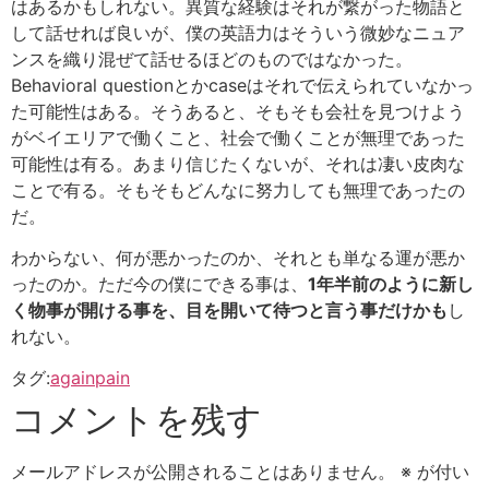
はあるかもしれない。異質な経験はそれが繋がった物語と
して話せれば良いが、僕の英語力はそういう微妙なニュア
ンスを織り混ぜて話せるほどのものではなかった。
Behavioral questionとかcaseはそれで伝えられていなかっ
た可能性はある。そうあると、そもそも会社を見つけよう
がベイエリアで働くこと、社会で働くことが無理であった
可能性は有る。あまり信じたくないが、それは凄い皮肉な
ことで有る。そもそもどんなに努力しても無理であったの
だ。
わからない、何が悪かったのか、それとも単なる運が悪か
ったのか。ただ今の僕にできる事は、
1年半前のように新し
く物事が開ける事を、目を開いて待つと言う事だけかも
し
れない。
タグ:
again
pain
コメントを残す
メールアドレスが公開されることはありません。
※
が付い