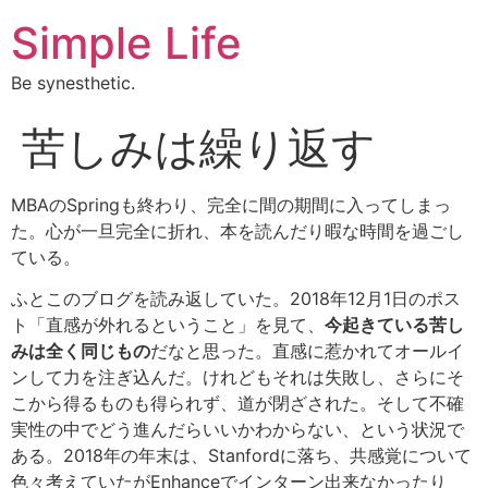
Simple Life
Be synesthetic.
苦しみは繰り返す
MBAのSpringも終わり、完全に間の期間に入ってしまっ
た。心が一旦完全に折れ、本を読んだり暇な時間を過ごし
ている。
ふとこのブログを読み返していた。2018年12月1日のポス
ト「直感が外れるということ」を見て、
今起きている苦し
みは全く同じもの
だなと思った。直感に惹かれてオールイ
ンして力を注ぎ込んだ。けれどもそれは失敗し、さらにそ
こから得るものも得られず、道が閉ざされた。そして不確
実性の中でどう進んだらいいかわからない、という状況で
ある。2018年の年末は、Stanfordに落ち、共感覚について
色々考えていたがEnhanceでインターン出来なかったり