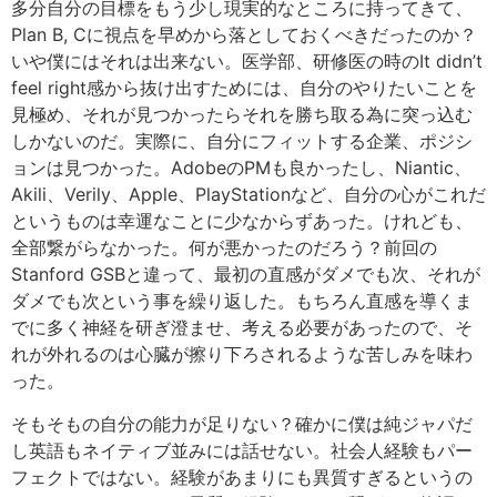
多分自分の目標をもう少し現実的なところに持ってきて、
Plan B, Cに視点を早めから落としておくべきだったのか？
いや僕にはそれは出来ない。医学部、研修医の時のIt didn’t
feel right感から抜け出すためには、自分のやりたいことを
見極め、それが見つかったらそれを勝ち取る為に突っ込む
しかないのだ。実際に、自分にフィットする企業、ポジシ
ョンは見つかった。AdobeのPMも良かったし、Niantic、
Akili、Verily、Apple、PlayStationなど、自分の心がこれだ
というものは幸運なことに少なからずあった。けれども、
全部繋がらなかった。何が悪かったのだろう？前回の
Stanford GSBと違って、最初の直感がダメでも次、それが
ダメでも次という事を繰り返した。もちろん直感を導くま
でに多く神経を研ぎ澄ませ、考える必要があったので、そ
れが外れるのは心臓が擦り下ろされるような苦しみを味わ
った。
そもそもの自分の能力が足りない？確かに僕は純ジャパだ
し英語もネイティブ並みには話せない。社会人経験もパー
フェクトではない。経験があまりにも異質すぎるというの