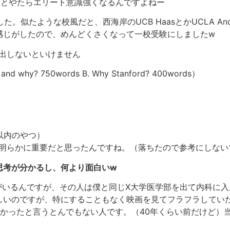
るとやたらエリート意識強くなるんですよねー
した。似たような校風だと、西海岸のUCB HaasとかUCLA A
な感じがしたので、めんどくさくなって一校受験にしましたw
を提出しないといけません
and why? 750words B. Why Stanford? 400words）
字以内のやつ）
が明らかに重要だと思ったんですね。（落ちたので参考にしない
思考が分かるし、何より面白いw
oという人がいるんですが、その人は僕と同じX大学医学部を出て内
しいのですが、特にすることもなく映画を見てフラフラしてい
して受かったと言うとんでもない人です。（40年くらい前だけど）