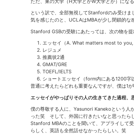
ただ、東の大学（H大学とかW大学とか）にな
という訳で、全部無視してStanfordのみ受けま
気を感じたのと、UCLAはMBAが少し閉鎖的
Stanford GSBの受験にあたっては、次の物
エッセイ（A. What matters most to you, 
レジュメ
推薦状2通
GMAT/GRE
TOEFL/IELTS
ショートエッセイ（form内にある1200
普通に考えたらどれも重要なんですが、僕は1
エッセイがやっぱりその人の生きてきた過程、
僕の尊敬する人に、Yasunori Kanek
った笑 そして、外国に行きたいなと思ったら
Stanford MBAのことを聞いて、アプライ
らしく、英語も全然話せなかったらしい。笑