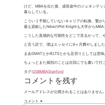
けど、MBAを出た後、成長途中のジェネンテッ
暮らしている。
こういう予期していないキャリアの転換、繋がりと言
最も貢献したNikeのPhil Knightも大
こうした直感的な可能性をどこで見るかって、
と言う訳で、僕はエッセイに9ヶ月費やしまし
まあGMATとかIELTSとかも足切りとしては
ちょっとまた個別のことは次回にでも書いて行
タグ:
GSB
MBA
Stanford
コメントを残す
メールアドレスが公開されることはありません
コメント
※