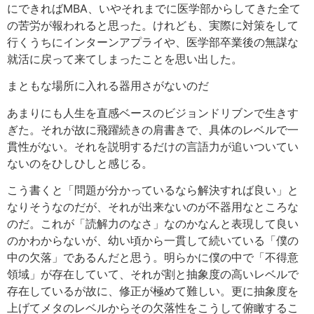
にできればMBA、いやそれまでに医学部からしてきた全て
の苦労が報われると思った。けれども、実際に対策をして
行くうちにインターンアプライや、医学部卒業後の無謀な
就活に戻って来てしまったことを思い出した。
まともな場所に入れる器用さがないのだ
あまりにも人生を直感ベースのビジョンドリブンで生きす
ぎた。それが故に飛躍続きの肩書きで、具体のレベルで一
貫性がない。それを説明するだけの言語力が追いついてい
ないのをひしひしと感じる。
こう書くと「問題が分かっているなら解決すれば良い」と
なりそうなのだが、それが出来ないのが不器用なところな
のだ。これが「読解力のなさ」なのかなんと表現して良い
のかわからないが、幼い頃から一貫して続いている「僕の
中の欠落」であるんだと思う。明らかに僕の中で「不得意
領域」が存在していて、それが割と抽象度の高いレベルで
存在しているが故に、修正が極めて難しい。更に抽象度を
上げてメタのレベルからその欠落性をこうして俯瞰するこ