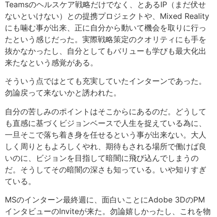
Teamsのヘルスケア戦略だけでなく、とあるIP（まだ伏せ
ないといけない）との提携プロジェクトや、Mixed Reality
にも噛む事が出来、正に自分から動いて機会を取りに行っ
たという感じだった。実際戦略策定のクオリティにも手を
抜かなかったし、自分としてもバリューも学びも最大化出
来たなという感覚がある。
そういう点ではとても充実していたインターンであった。
勿論戻って来ないかと誘われた。
自分の苦しみのポイントはそこからにあるのだ。どうして
も直感に基づくビジョンベースで人生を捉えている為に、
一旦そこで落ち着き身を任せるという事が出来ない。大人
しく周りともよろしくやれ、期待もされる場所で働けば良
いのに、ビジョンを目指して暗闇に飛び込んでしまうの
だ。そうしてその暗闇の深さも知っている。いや知りすぎ
ている。
MSのインターン最終週に、面白いことにAdobe 3DのPM
インタビューのInviteが来た。勿論嬉しかったし、これを物