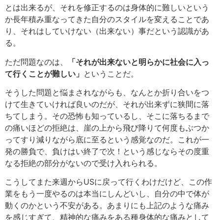
とは出来るが、それを修正するのは身体的に難しいという
か長年積み重なってきた自分のスタイルを変えることであ
り、それはしていけない（出来ない）事だという認識があ
る。
ただ問題なのは、
「それが出来ないと明らかに社会に入っ
て行くことが難しい」
ということだ。
そうした問題と悩まされながらも、なんとか折り合いをつ
けて生きていければ良いのだが、それが出来ずに狭間に落
ちてしまう。その恐怖も知っているし、そこに落ちるまで
の痛いほどの拒絶は、崖の上から飛び降りて何度もぶつか
ってすり減りながら底に至るという感覚なのだ。これが一
発の勝負で、負けはい終了で次！という感じならその度重
なる拒絶の部分がないので受け入れられる。
こうしてまた来週からUSに戻って行くわけだけど、この作
業をもう一度やるのは本当にしんどいし、自分の中で体が
動くのかという不安がある。あまりにも上記のような痛み
を感じすぎて、精神的な痛みをある種身体的な痛みとして