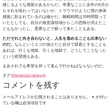
感じるような感覚があるからだ。幸運なことに去年の6月か
らそれを味わってはいないが、トラウマのように僕の身体
感覚に刻まれているのは確かだ。睡眠時間は10時間取って
いたとしても、自分の無意識領域からこの恐怖が消えたこ
ともなかったし、悪夢などで蘇って来たこともある。
ただそれと向き合わないと、人生を進めることも出来ない
のだ。
なんというエゴの強さだと自分で辟易とすることも
あれば、行くも地獄、引くも地獄で、どうしてこうなった
という絶望感もある。
まあそれでも希望を持って進んで行かねばならないのだ。
タグ:
life
pain
social
work
コメントを残す
メールアドレスが公開されることはありません。
※
が付い
ている欄は必須項目です