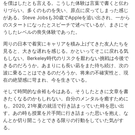
を僕はしたとも言える。こうした体験は言葉で書くと伝わ
りづらい。多くのものを失い、原点に戻ってしまった感じ
がある。Steve Jobsも30歳でAppleを追い出され、一から
のスタートになったとスピーチで述べているが、まさにそ
うしたレベルの喪失体験であった。
周りの日本で着実にキャリアを積み上げてきた友人たちを
見ると、大きな遅れを感じる。かといってそこに戻れる気
もしない。Berkeley時代のリスクを厭わない挑戦は今後で
きるのだろうか。あまりにも長い凪をまた待ち続け、次の
波に乗ることはできるのだろうか。将来の不確実性と、現
在の絶望感に苛まれ、今を生きている。
そして時間的な余裕も今はある。そうしたときに文章を書
きたくなるのかもしれない。自分のメンタルを癒すために
も。2020, 21年夏の就活で行き詰まっていた時を思い出
す。あの時も授業を片手間に行き詰まった思いを抱え、な
んとか切り開こうとできる限りの行動をしていた気がす
る。