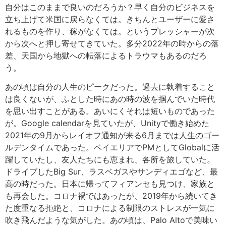
自分はこのままで良いのだろうか？早く自分のビジネスを
立ち上げて米国に戻らなくては。きちんとユーザーに愛さ
れるものを作り、稼がなくては。というプレッシャーが次
から次へと押し寄せてきていた。多分2022年の時からの落
差、天国から地獄への転落によるトラウマもあるのだろ
う。
あの頃は自分の人生のピークだった。過去に執着すること
は良くないが、ふとした時にあの時の波を掴んでいた時代
を思い出すことがある。あいにくそれは短いものであった
が。Google calendarを見ていたが、Unityで働き始めた
2021年の9月からレイオフ通知が来る6月までは人生のゴー
ルデンタイムであった。ベイエリアでPMとしてGlobalに活
躍していたし、友人たちにも恵まれ、各所を旅していた。
ドライブしたBig Sur、ラスベガスやサンディエゴなど、最
高の時だった。日本に帰ってフィアンセも見つけ、家族と
も再会した。コロナ禍ではあったが、2019年から続いてき
た度重なる拒絶と、コロナによる制限のストレスが一気に
吹き飛んだような気がした。あの頃は、Palo Altoで美味い