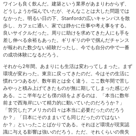
ワインも良く飲んだ。建築という業界があまりわからず、
どうしようか悩んでいたが、そんなことは大した問題では
なかった。明るい日の下、Stanfordの広いキャンパスを散
歩し、カフェに通い、家では静かに仕事や考え事をする。
良いサイクルだった。周りに助けを求めてきた人にも手を
差し伸べる余裕もあった。ギリギリの中で掴んだチャンス
が報われた数少ない経験だったし、今でも自分の中で一番
の成功体験になるだろう。
それから2年間。あまりにも生活は変わってしまった。まず
環境が変わった。東京に戻ってきたのだ。今はその生活に
慣れつつあるが、数年前とは全く違う。ここ数年間で苦し
みやっと積み上げてきたものが無に期してしまった感じが
ある。ここ半年なども僕の頭をよぎるのは、「本当に数年
前まで西海岸にいて精力的に動いていたのだろうか？」
「苦労したアメリカの日々は本当に必要だったのだろう
か？」「日本にそのままいても同じだったのではない
か？」といったことばかりである。それほど環境が現実認
識に与える影響は強いのだろう。ただ、それくらいの喪失