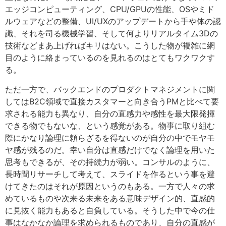
エッジコンピューティング、CPU/GPUの性能、OSやミド
ルウェアなどの整備、UI/UXのアップデートから手や体の認
識、それを司る機械学習、そして何よりリアルタイム3Dの
技術などまあ上げればキリはない。こうした物が複雑に網
目のように絡まっているのを見れるのはとてもワクワクす
る。
ただ一方で、バックエンドのプロダクトマネジメントに関
してはB2C領域で直接カスタマーと向き合うPMと比べて要
求される能力も異なり、自分の直感力や感性を最大限発揮
できる物でもないな、という感覚がある。物事に取り組む
際にかなり論理に頼らざるを得ないのが自分の中でモヤモ
ヤ感が残るのだ。幸い自分は直感だけでなく論理を用いた
思考もできるが、その持続力が弱い。コンサルのように、
長時間リサーチして考えて、スライドを作るという事を避
けてきたのはそれが原因というのもある。一方で人々の求
めているものや次来る未来をある意味デザイン的、直感的
に見抜く能力もあると自負している。そうした中で今の仕
事はなかなか論理を求められるものであり、自分の直感が