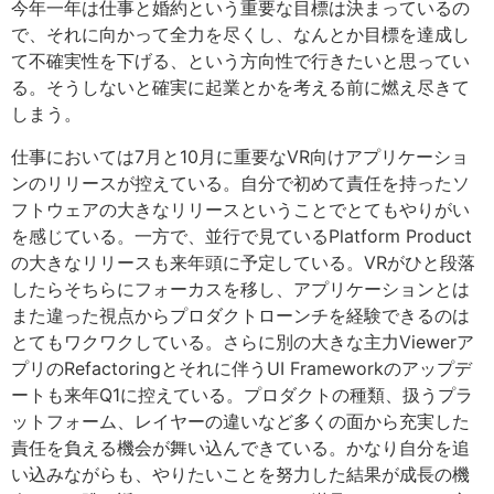
今年一年は仕事と婚約という重要な目標は決まっているの
で、それに向かって全力を尽くし、なんとか目標を達成し
て不確実性を下げる、という方向性で行きたいと思ってい
る。そうしないと確実に起業とかを考える前に燃え尽きて
しまう。
仕事においては7月と10月に重要なVR向けアプリケーショ
ンのリリースが控えている。自分で初めて責任を持ったソ
フトウェアの大きなリリースということでとてもやりがい
を感じている。一方で、並行で見ているPlatform Product
の大きなリリースも来年頭に予定している。VRがひと段落
したらそちらにフォーカスを移し、アプリケーションとは
また違った視点からプロダクトローンチを経験できるのは
とてもワクワクしている。さらに別の大きな主力Viewerア
プリのRefactoringとそれに伴うUI Frameworkのアップデ
ートも来年Q1に控えている。プロダクトの種類、扱うプラ
ットフォーム、レイヤーの違いなど多くの面から充実した
責任を負える機会が舞い込んできている。かなり自分を追
い込みながらも、やりたいことを努力した結果が成長の機