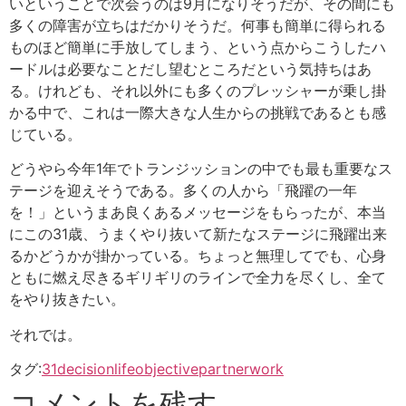
いということで次会うのは9月になりそうだが、その間にも
多くの障害が立ちはだかりそうだ。何事も簡単に得られる
ものほど簡単に手放してしまう、という点からこうしたハ
ードルは必要なことだし望むところだという気持ちはあ
る。けれども、それ以外にも多くのプレッシャーが乗し掛
かる中で、これは一際大きな人生からの挑戦であるとも感
じている。
どうやら今年1年でトランジッションの中でも最も重要なス
テージを迎えそうである。多くの人から「飛躍の一年
を！」というまあ良くあるメッセージをもらったが、本当
にこの31歳、うまくやり抜いて新たなステージに飛躍出来
るかどうかが掛かっている。ちょっと無理してでも、心身
ともに燃え尽きるギリギリのラインで全力を尽くし、全て
をやり抜きたい。
それでは。
タグ:
31
decision
life
objective
partner
work
コメントを残す