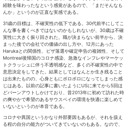
経験を味わったなという感覚があるので、「まだそんなも
んか」というのが正直な実感である。
31歳の目標は、不確実性の低下である。30代前半にしてこ
んな事を書くべきではないのかもしれないが、30歳は不確
実性に大きく振り回された。職が決まらない前半から、決
まった後での会社での価値の出し方や、12月にあった
Harukaとの関係性、ビザ落選や確定申告の複雑性、そして
Montreal後帰国のコロナ感染、急激なインフレやマーケッ
トクラッシュに伴う不透明感など、多くの不確実性の中で
意思決定をしてきた。結果としてはなんとか生き残ること
は出来たものの、心身ともにボロボロになってしまった感
じはある。以前の記事に書いたようにUSに来てから5回ほ
どバーンアウトしかけており、昔2013年に初めて訪れた時
の爽やかで希望のあるサウスベイの環境を快適に楽しめて
いないというのが本音である。
コロナや異国というかなり外部要因もあるが、それを扱え
る程の自分の能力がついてきていないのもある。なので、