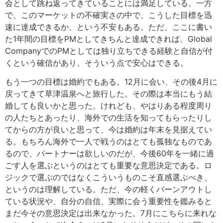
会として跳ね返ってきていることには満足している。一方
で、このマーケットの不確実さの中で、こうした目標を迅
速に達成できるか、という不安もある。ただ、ここに書い
た1年間の目標をPMとしてきちんと達成できれば、Global
CompanyでのPMとしては独り立ちできる経験と自信が付
くという確信があり、そういう点で安心はできる。
もう一つの目標は婚約でもある。12月に会い、その後4月に
戻ってきて草津温泉へと旅行した。その際は本当にもう結
婚しても良いかと思った。けれども、やはりある程度周り
の人たちとあったり、海外での生活を知ってもらったりし
てからの方が良いと思って、今は婚約は年末を見据えてい
る。もちろん海外で一人で戦うのはとても孤独なものであ
るので、パートナーは欲しいのだが、今後60年を一緒に過
ごす人を選ぶというのはとても重要な意思決定である。ロ
ジックで選ぶのではなくこういうものこそ直感選ぶべき、
というのは理解している。ただ、今の軽くバーンアウトし
ている状況や、自分の自信、実際に会う重要性を鑑みると
まだ今その意思決定は出来なかった。7月にこちらに来れな