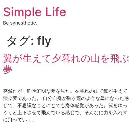
Simple Life
Be synesthetic.
タグ:
fly
翼が生えて夕暮れの山を飛ぶ
夢
突然だが、昨晩鮮明な夢を見た。夕暮れの山で翼が生えて
飛ぶ夢であった。 自分自身が鷹か鷲のような鳥になった感
じで、不思議なことにとても身体感覚があった。翼をゆっ
くりと上下させて飛んでいる感じで、そんなに力を入れず
に飛べてい […]